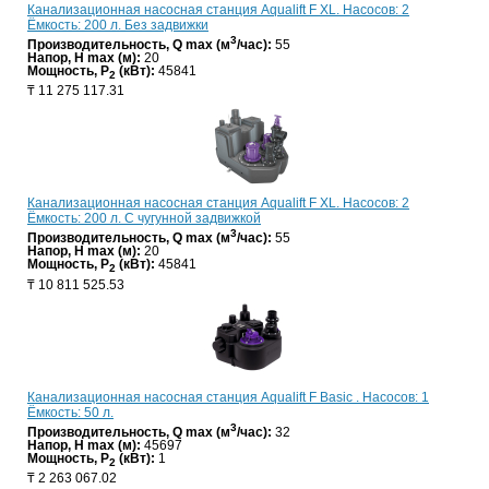
Канализационная насосная станция Aqualift F XL. Насосов: 2
Ёмкость: 200 л. Без задвижки
3
Производительность, Q max (м
/час):
55
Напор, H max (м):
20
Мощность, P
(кВт):
45841
2
₸
11 275 117.31
Канализационная насосная станция Aqualift F XL. Насосов: 2
Ёмкость: 200 л. С чугунной задвижкой
3
Производительность, Q max (м
/час):
55
Напор, H max (м):
20
Мощность, P
(кВт):
45841
2
₸
10 811 525.53
Канализационная насосная станция Aqualift F Basic . Насосов: 1
Ёмкость: 50 л.
3
Производительность, Q max (м
/час):
32
Напор, H max (м):
45697
Мощность, P
(кВт):
1
2
₸
2 263 067.02