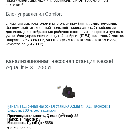
пластиковой задвижкой или вертикальный DN 80, с чугунной
задвижкой
Блок управления Comfort
с главным выключателем и многоязычным (английский, немецкий,
французский, итальянский, польский, нидерландский) цифровым
дисплеем для отображения рабочего состояния, настроек и журнала
учёта; блок управления с защитой от брызг (IP 54), настенный монтаж,
напряжение 230/400 В, 50 Гц. С сухим контактом/контактом BMS (в
качестве опции 230 В).
Канализационная насосная станция Kessel
Aqualift F XL 200 л.
Канализационная насосная станция Aqualift F XL. Насосов: 1
Ёмкость: 200 л. Без задвижки
3
Производительность, Q max (м
/час):
38
Напор, H max (м):
7
Мощность, P
(кВт):
45658
2
₸
3 753 299.92