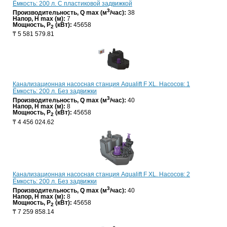
Ёмкость: 200 л. С пластиковой задвижкой
3
Производительность, Q max (м
/час):
38
Напор, H max (м):
7
Мощность, P
(кВт):
45658
2
₸
5 581 579.81
Канализационная насосная станция Aqualift F XL. Насосов: 1
Ёмкость: 200 л. Без задвижки
3
Производительность, Q max (м
/час):
40
Напор, H max (м):
8
Мощность, P
(кВт):
45658
2
₸
4 456 024.62
Канализационная насосная станция Aqualift F XL. Насосов: 2
Ёмкость: 200 л. Без задвижки
3
Производительность, Q max (м
/час):
40
Напор, H max (м):
8
Мощность, P
(кВт):
45658
2
₸
7 259 858.14