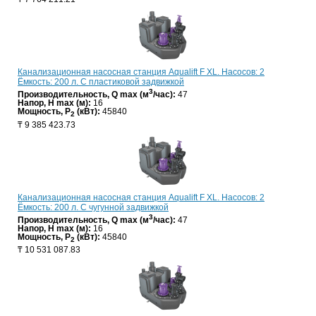
Канализационная насосная станция Aqualift F XL. Насосов: 2
Ёмкость: 200 л. С пластиковой задвижкой
3
Производительность, Q max (м
/час):
47
Напор, H max (м):
16
Мощность, P
(кВт):
45840
2
₸
9 385 423.73
Канализационная насосная станция Aqualift F XL. Насосов: 2
Ёмкость: 200 л. С чугунной задвижкой
3
Производительность, Q max (м
/час):
47
Напор, H max (м):
16
Мощность, P
(кВт):
45840
2
₸
10 531 087.83