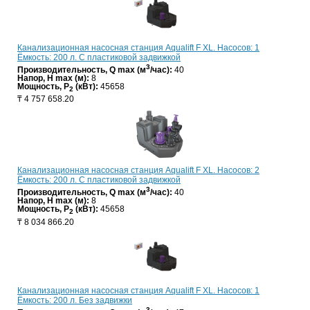
Канализационная насосная станция Aqualift F XL. Насосов: 1
Ёмкость: 200 л. С пластиковой задвижкой
3
Производительность, Q max (м
/час):
40
Напор, H max (м):
8
Мощность, P
(кВт):
45658
2
₸
4 757 658.20
Канализационная насосная станция Aqualift F XL. Насосов: 2
Ёмкость: 200 л. С пластиковой задвижкой
3
Производительность, Q max (м
/час):
40
Напор, H max (м):
8
Мощность, P
(кВт):
45658
2
₸
8 034 866.20
Канализационная насосная станция Aqualift F XL. Насосов: 1
Ёмкость: 200 л. Без задвижки
3