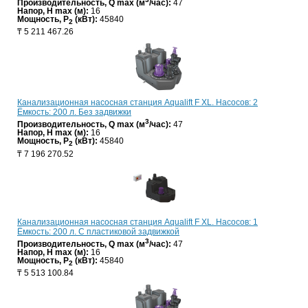
Производительность, Q max (м
/час):
47
Напор, H max (м):
16
Мощность, P
(кВт):
45840
2
₸
5 211 467.26
Канализационная насосная станция Aqualift F XL. Насосов: 2
Ёмкость: 200 л. Без задвижки
3
Производительность, Q max (м
/час):
47
Напор, H max (м):
16
Мощность, P
(кВт):
45840
2
₸
7 196 270.52
Канализационная насосная станция Aqualift F XL. Насосов: 1
Ёмкость: 200 л. С пластиковой задвижкой
3
Производительность, Q max (м
/час):
47
Напор, H max (м):
16
Мощность, P
(кВт):
45840
2
₸
5 513 100.84