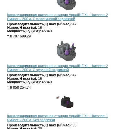
Канализационная насосная станция Aqualift F XL. Насосов: 2
Ёмкость: 200 л. С пластиковой задвижкой
3
Производительность, Q max (м
/час):
47
Напор, H max (м):
16
Мощность, P
(кВт):
45840
2
₸
8 707 699.29
Канализационная насосная станция Aqualift F XL. Насосов: 2
Ёмкость: 200 л. С чугунной задвижкой
3
Производительность, Q max (м
/час):
47
Напор, H max (м):
16
Мощность, P
(кВт):
45840
2
₸
9 858 254.74
Канализационная насосная станция Aqualift F XL. Насосов: 1
Ёмкость: 200 л. Без задвижки
3
Производительность, Q max (м
/час):
55
Напор, H max (м):
20