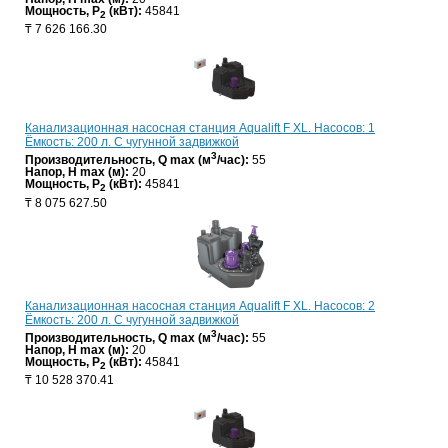
Мощность, P
(кВт):
45841
2
₸
7 626 166.30
Канализационная насосная станция Aqualift F XL. Насосов: 1
Ёмкость: 200 л. С чугунной задвижкой
3
Производительность, Q max (м
/час):
55
Напор, H max (м):
20
Мощность, P
(кВт):
45841
2
₸
8 075 627.50
Канализационная насосная станция Aqualift F XL. Насосов: 2
Ёмкость: 200 л. С чугунной задвижкой
3
Производительность, Q max (м
/час):
55
Напор, H max (м):
20
Мощность, P
(кВт):
45841
2
₸
10 528 370.41