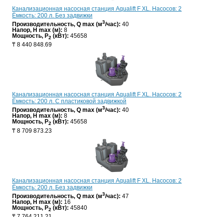
Канализационная насосная станция Aqualift F XL. Насосов: 2
Ёмкость: 200 л. Без задвижки
3
Производительность, Q max (м
/час):
40
Напор, H max (м):
8
Мощность, P
(кВт):
45658
2
₸
8 440 848.69
Канализационная насосная станция Aqualift F XL. Насосов: 2
Ёмкость: 200 л. С пластиковой задвижкой
3
Производительность, Q max (м
/час):
40
Напор, H max (м):
8
Мощность, P
(кВт):
45658
2
₸
8 709 873.23
Канализационная насосная станция Aqualift F XL. Насосов: 2
Ёмкость: 200 л. Без задвижки
3
Производительность, Q max (м
/час):
47
Напор, H max (м):
16
Мощность, P
(кВт):
45840
2
₸
7 764 211.21