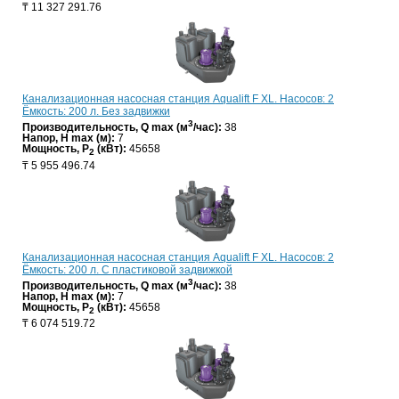
₸
11 327 291.76
Канализационная насосная станция Aqualift F XL. Насосов: 2
Ёмкость: 200 л. Без задвижки
3
Производительность, Q max (м
/час):
38
Напор, H max (м):
7
Мощность, P
(кВт):
45658
2
₸
5 955 496.74
Канализационная насосная станция Aqualift F XL. Насосов: 2
Ёмкость: 200 л. С пластиковой задвижкой
3
Производительность, Q max (м
/час):
38
Напор, H max (м):
7
Мощность, P
(кВт):
45658
2
₸
6 074 519.72