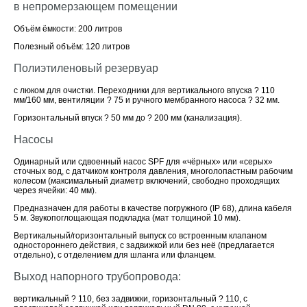
в непромерзающем помещении
Объём ёмкости: 200 литров
Полезный объём: 120 литров
Полиэтиленовый резервуар
с люком для очистки. Переходники для вертикального впуска ? 110
мм/160 мм, вентиляции ? 75 и ручного мембранного насоса ? 32 мм.
Горизонтальный впуск ? 50 мм дo ? 200 мм (канализация).
Насосы
Одинарный или сдвоенный насос SPF для «чёрных» или «серых»
сточных вод, с датчиком контроля давления, многолопастным рабочим
колесом (максимальный диаметр включений, свободно проходящих
через ячейки: 40 мм).
Предназначен для работы в качестве погружного (IP 68), длина кабеля
5 м. Звукопоглощающая подкладка (мат толщиной 10 мм).
Вертикальный/горизонтальный выпуск со встроенным клапаном
одностороннего действия, с задвижкой или без неё (предлагается
отдельно), с отделением для шланга или фланцем.
Выход напорного трубопровода:
вертикальный ? 110, без задвижки, горизонтальный ? 110, с