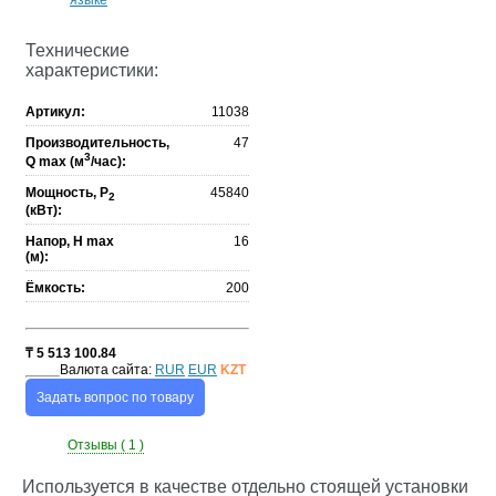
языке
Технические
характеристики:
Артикул:
11038
Производительность,
47
3
Q max (м
/час):
Мощность, P
45840
2
(кВт):
Напор, H max
16
(м):
Ёмкость:
200
₸
5 513 100.84
Валюта сайта:
RUR
EUR
KZT
Задать вопрос по товару
Отзывы ( 1 )
Используется в качестве отдельно стоящей установки