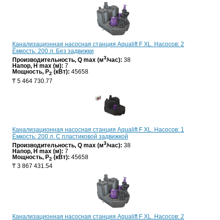
Канализационная насосная станция Aqualift F XL. Насосов: 2
Ёмкость: 200 л. Без задвижки
3
Производительность, Q max (м
/час):
38
Напор, H max (м):
7
Мощность, P
(кВт):
45658
2
₸
5 464 730.77
Канализационная насосная станция Aqualift F XL. Насосов: 1
Ёмкость: 200 л. С пластиковой задвижкой
3
Производительность, Q max (м
/час):
38
Напор, H max (м):
7
Мощность, P
(кВт):
45658
2
₸
3 867 431.54
Канализационная насосная станция Aqualift F XL. Насосов: 2