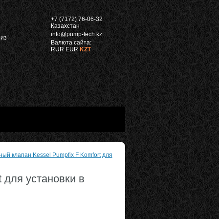
"
+7 (7172) 76-06-32
Казахстан
info@pump-tech.kz
 из
Валюта сайта:
RUR
EUR
KZT
ый клапан Kessel Pumpfix F Komfort для
 для установки в