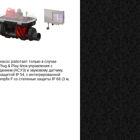
насос работает только в случае
lug & Play блок управления с
нием (АСУЗ) и звуковому датчику,
ащитой IP 54, с интегрированной
pfix F со степенью защиты IP 68 (3 м,