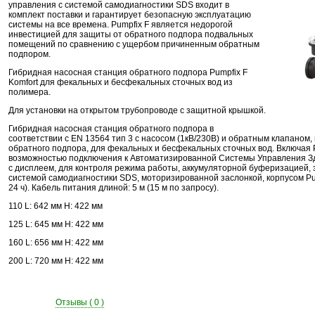
управления с системой самодиагностики SDS входит в
комплект поставки и гарантирует безопасную эксплуатацию
системы на все времена. Pumpfix F является недорогой
инвестицией для защиты от обратного подпора подвальных
помещений по сравнению с ущербом причиненным обратным
подпором.
Гибридная насосная станция обратного подпора Pumpfix F
Komfort для фекальных и беcфекальных сточных вод из
полимера.
Для установки на открытом трубопроводе с защитной крышкой.
Гибридная насосная станция обратного подпора в
соответствии с EN 13564 тип 3 с насосом (1кВ/230В) и обратным клапаном, 
обратного подпора, для фекальных и бесфекальных сточных вод. Включая P
возможностью подключения к Автоматизированной Системы Управления Зда
с дисплеем, для контроля режима работы, аккумуляторной буферизацией, з
системой самодиагностики SDS, моторизированной заслонкой, корпусом Pum
24 ч). Кабель питания длиной: 5 м (15 м по запросу).
110 L: 642 мм H: 422 мм
125 L: 645 мм H: 422 мм
160 L: 656 мм H: 422 мм
200 L: 720 мм H: 422 мм
Отзывы ( 0 )