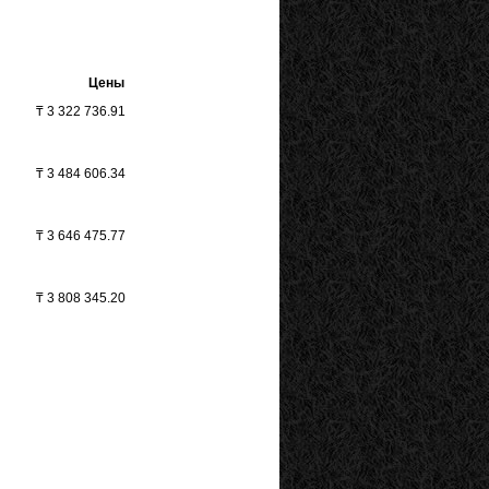
Цены
₸
3 322 736.91
₸
3 484 606.34
₸
3 646 475.77
₸
3 808 345.20