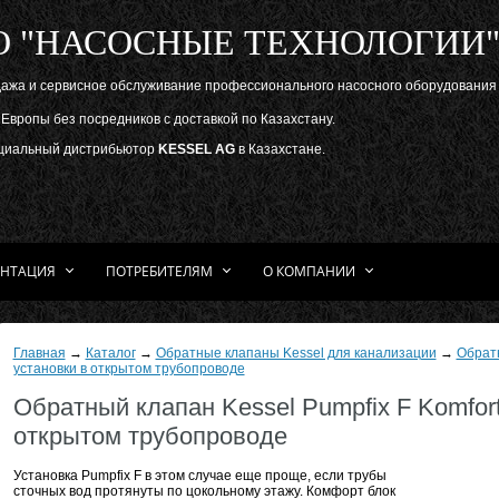
О "НАСОСНЫЕ ТЕХНОЛОГИИ
ажа и сервисное обслуживание профессионального насосного оборудования
Европы без посредников с доставкой по Казахстану.
иальный дистрибьютор
KESSEL AG
в Казахстане.
НТАЦИЯ
ПОТРЕБИТЕЛЯМ
О КОМПАНИИ
Главная
→
Каталог
→
Обратные клапаны Kessel для канализации
→
Обратн
установки в открытом трубопроводе
Обратный клапан Kessel Pumpfix F Komfort
открытом трубопроводе
Установка Pumpfix F в этом случае еще проще, если трубы
сточных вод протянуты по цокольному этажу. Комфорт блок