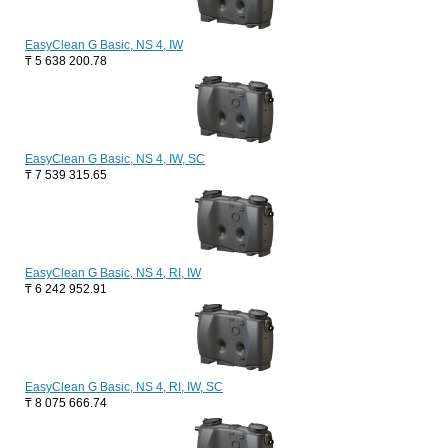
EasyClean G Basic, NS 4, IW
₸
5 638 200.78
EasyClean G Basic, NS 4, IW, SC
₸
7 539 315.65
EasyClean G Basic, NS 4, RI, IW
₸
6 242 952.91
EasyClean G Basic, NS 4, RI, IW, SC
₸
8 075 666.74