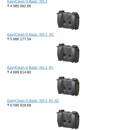
EasyClean G Basic, NS 2
₸
4 085 062.66
EasyClean G Basic, NS 2, SC
₸
5 986 177.54
EasyClean G Basic, NS 2, RI,
₸
4 689 814.80
EasyClean G Basic, NS 2, RI, SC
₸
6 590 929.68