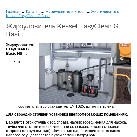
Главная
→
Каталог
→
Жироуловители Kessel
→
Жироуловитель
Kessel EasyClean G Basic
Жироуловитель Kessel EasyClean G
Basic
Жироуловитель
EasyClean G
Basic NS …
в
соответствии со стандартом EN 1825, из полиэтилена
Для свободно стоящей установки внепромерзающих помещениях.
Вариант: Поток сточных вод справа налево (соединения для насоса,
трубы для откачки и инспекционное окно расположены с правой
стороны жироуловителя). Изменения направления потока слева
направо осуществляется путем замены патрубков.