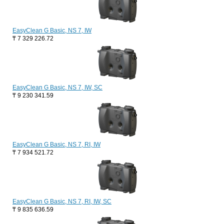
EasyClean G Basic, NS 7, IW
₸
7 329 226.72
EasyClean G Basic, NS 7, IW, SC
₸
9 230 341.59
EasyClean G Basic, NS 7, RI, IW
₸
7 934 521.72
EasyClean G Basic, NS 7, RI, IW, SC
₸
9 835 636.59