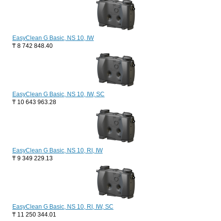
EasyClean G Basic, NS 10, IW
₸
8 742 848.40
EasyClean G Basic, NS 10, IW, SC
₸
10 643 963.28
EasyClean G Basic, NS 10, RI, IW
₸
9 349 229.13
EasyClean G Basic, NS 10, RI, IW, SC
₸
11 250 344.01