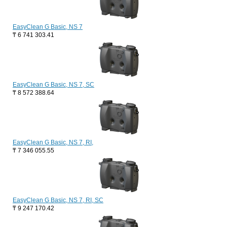
EasyClean G Basic, NS 7
₸
6 741 303.41
EasyClean G Basic, NS 7, SC
₸
8 572 388.64
EasyClean G Basic, NS 7, RI,
₸
7 346 055.55
EasyClean G Basic, NS 7, RI, SC
₸
9 247 170.42