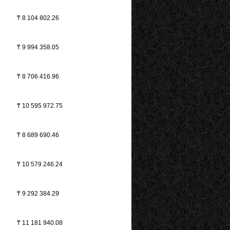
₸
8 104 802.26
₸
9 994 358.05
₸
8 706 416.96
₸
10 595 972.75
₸
8 689 690.46
₸
10 579 246.24
₸
9 292 384.29
₸
11 181 940.08