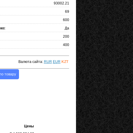
93002.21
69
600
ко:
Да
200
400
Валюта сайта:
RUR
EUR
KZT
по товару
Цены