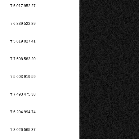
₸
5 017 952.27
₸
6 839 522.89
₸
5 619 027.41
₸
7 508 583.20
₸
5 603 919.59
₸
7 493 475.38
₸
6 204 994.74
₸
8 026 565.37