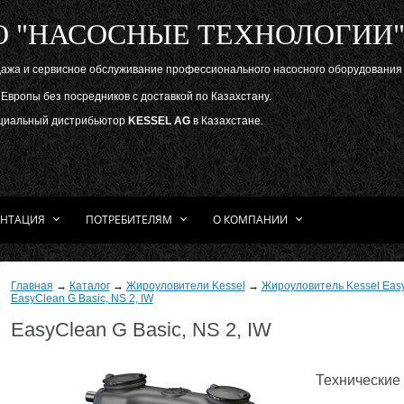
О "НАСОСНЫЕ ТЕХНОЛОГИИ
ажа и сервисное обслуживание профессионального насосного оборудования
Европы без посредников с доставкой по Казахстану.
иальный дистрибьютор
KESSEL AG
в Казахстане.
НТАЦИЯ
ПОТРЕБИТЕЛЯМ
О КОМПАНИИ
Главная
→
Каталог
→
Жироуловители Kessel
→
Жироуловитель Kessel Easy
EasyClean G Basic, NS 2, IW
EasyClean G Basic, NS 2, IW
Технические 