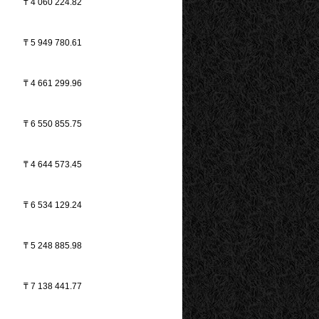
₸
4 060 224.82
₸
5 949 780.61
₸
4 661 299.96
₸
6 550 855.75
₸
4 644 573.45
₸
6 534 129.24
₸
5 248 885.98
₸
7 138 441.77