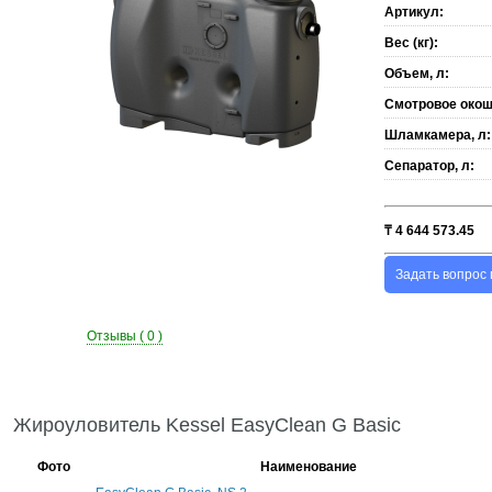
Артикул:
Вес (кг):
Объем, л:
Смотровое окош
Шламкамера, л:
Сепаратор, л:
₸
4 644 573.45
Задать вопрос 
Отзывы ( 0 )
Жироуловитель Kessel EasyClean G Basic
Фото
Наименование