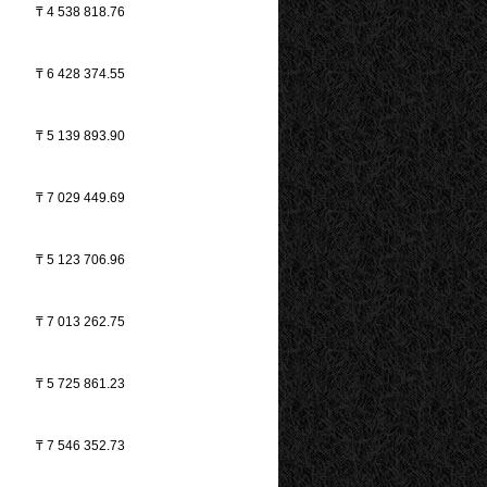
₸
4 538 818.76
₸
6 428 374.55
₸
5 139 893.90
₸
7 029 449.69
₸
5 123 706.96
₸
7 013 262.75
₸
5 725 861.23
₸
7 546 352.73