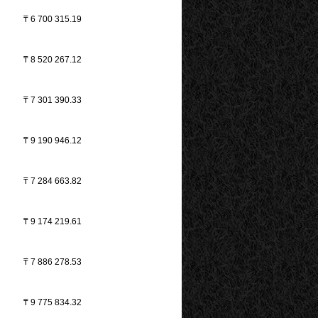
₸
6 700 315.19
₸
8 520 267.12
₸
7 301 390.33
₸
9 190 946.12
₸
7 284 663.82
₸
9 174 219.61
₸
7 886 278.53
₸
9 775 834.32