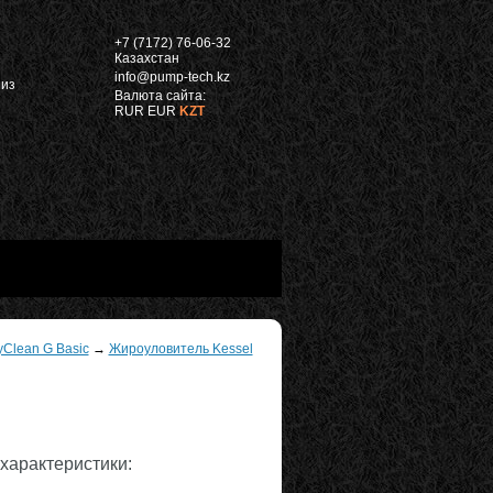
"
+7 (7172) 76-06-32
Казахстан
info@pump-tech.kz
 из
Валюта сайта:
RUR
EUR
KZT
Clean G Basic
→
Жироуловитель Kessel
характеристики: