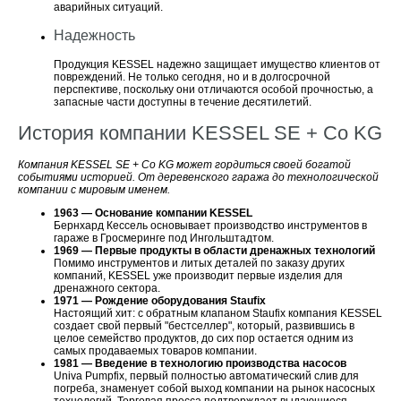
аварийных ситуаций.
Надежность
Продукция KESSEL надежно защищает имущество клиентов от
повреждений. Не только сегодня, но и в долгосрочной
перспективе, поскольку они отличаются особой прочностью, а
запасные части доступны в течение десятилетий.
История компании KESSEL SE + Co KG
Компания KESSEL SE + Co KG может гордиться своей богатой
событиями историей. От деревенского гаража до технологической
компании с мировым именем.
1963 — Основание компании KESSEL
Бернхард Кессель основывает производство инструментов в
гараже в Гросмеринге под Ингольштадтом.
1969 — Первые продукты в области дренажных технологий
Помимо инструментов и литых деталей по заказу других
компаний, KESSEL уже производит первые изделия для
дренажного сектора.
1971 — Рождение оборудования Staufix
Настоящий хит: с обратным клапаном Staufix компания KESSEL
создает свой первый "бестселлер", который, развившись в
целое семейство продуктов, до сих пор остается одним из
самых продаваемых товаров компании.
1981 — Введение в технологию производства насосов
Univa Pumpfix, первый полностью автоматический слив для
погреба, знаменует собой выход компании на рынок насосных
технологий. Торговая пресса подтверждает выдающиеся