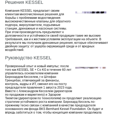
Решения KESSEL
Компания KESSEL предлагает своим
клиентам многочисленные решения для
борьбы с проблемами водоотведения:
высококачественные клапаны для обратного
подпора, жироуловители, подъемные
станции, дренажные и насосные системы.
При этом производитель предъявляет к
долговечности и устойчивости своей продукции такие же высокие
требования, как и к жестким условиям эксплуатации на объекте. В
результате мы получаем дренажные решения, которые обеспечивают
двойную защиту: от ущерба окружающей среде и от вредных
воздействий.
Руководство KESSEL
Проверенный опыт и новый импульс: после
того как KESSEL SE + Co KG в течение 60 лет
управлялась основателем компании
Бернхардом Кесселем, г-н Штефан
Гренцебах, отвечающий за финансы,
контроль, кадры и ИТ, сменил его на посту
председателя правления 1 августа 2023 года.
Вместе с Александром Кесселем (директором
по продажам и маркетингу) и Эдгаром
Тиемтом (директором по технологиям) он продолжит реализацию
стратегии устойчивого роста компании. Бернхард Кессель по-
прежнему тесно связан с компанией в качестве председателя
основанного им фонда BKS Bernhard Kessel Foundation. Он будет и
впредь заботиться о том, чтобы концепция компании продолжала