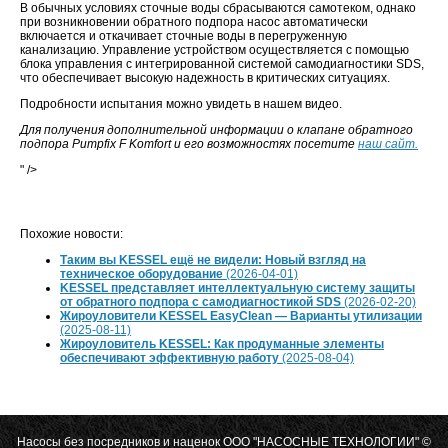
В обычных условиях сточные воды сбрасываются самотеком, однако
при возникновении обратного подпора насос автоматически
включается и откачивает сточные воды в перегруженную
канализацию. Управление устройством осуществляется с помощью
блока управления с интегрированной системой самодиагностики SDS,
что обеспечивает высокую надежность в критических ситуациях.
Подробности испытания можно увидеть в нашем видео.
Для получения дополнительной информации о клапане обратного
подпора Pumpfix F Komfort и его возможностях посетите
наш сайт.
" />
Похожие новости:
Таким вы KESSEL ещё не видели: Новый взгляд на
техническое оборудование
(2026-04-01)
KESSEL представляет интеллектуальную систему защиты
от обратного подпора с самодиагностикой SDS
(2026-02-20)
Жироуловители KESSEL EasyClean — Варианты утилизации
(2025-08-11)
Жироуловитель KESSEL: Как продуманные элементы
обеспечивают эффективную работу
(2025-08-04)
Насосы без посредников и наценок
ООО "НАСОСНЫЕ ТЕХНОЛОГИИ"
©